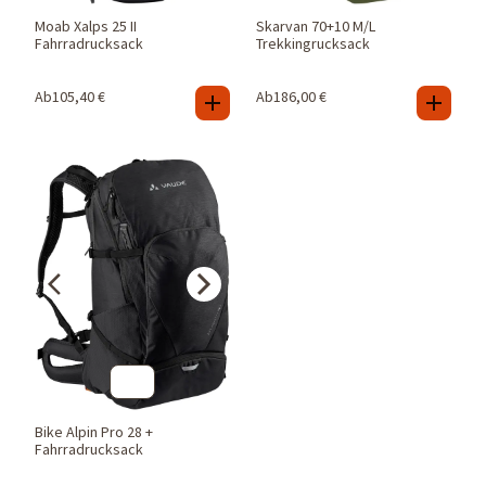
Moab Xalps 25 II
Skarvan 70+10 M/L
Fahrradrucksack
Trekkingrucksack
Ab
105,40
€
Ab
186,00
€
Bike Alpin Pro 28 +
Fahrradrucksack