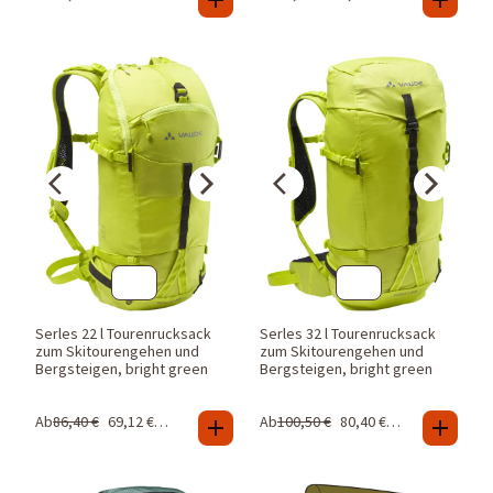
Serles 22 l Tourenrucksack
Serles 32 l Tourenrucksack
zum Skitourengehen und
zum Skitourengehen und
Bergsteigen, bright green
Bergsteigen, bright green
Ab
86,40
€
69,12
€
-
20
%
Ab
100,50
€
80,40
€
-
20
%