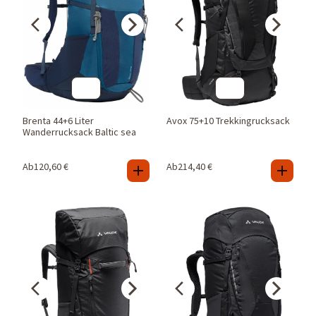
Brenta 44+6 Liter
Avox 75+10 Trekkingrucksack
Wanderrucksack Baltic sea
Ab
120,60
€
Ab
214,40
€