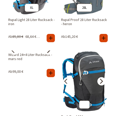
XL
28L
Rupal Light 28 Liter Rucksack -
Rupal Proof 28 Liter Rucksack
iron
- heron
Ab
85,80
€
68,64
€
-
20
%
Ab
145,20
€
48
Wizard 24+4 Liter Rucksack -
mars red
Ab
99,00
€