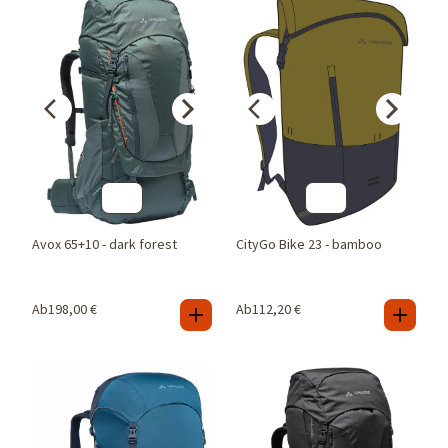
Avox 65+10 - dark forest
CityGo Bike 23 - bamboo
Ab
198,00
€
Ab
112,20
€