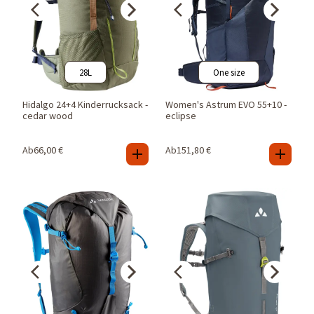
28L
One size
Hidalgo 24+4 Kinderrucksack -
Women's Astrum EVO 55+10 -
cedar wood
eclipse
Ab
66,00
€
Ab
151,80
€