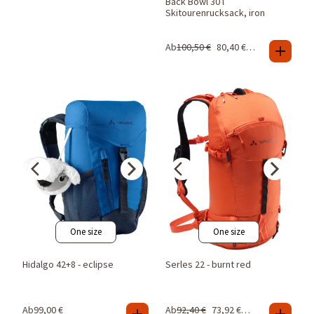
Back Bowl 30 l
Skitourenrucksack, iron
Ab
100,50
€
80,40
€
-
20
%
One size
One size
Hidalgo 42+8 - eclipse
Serles 22 - burnt red
Ab
99,00
€
Ab
92,40
€
73,92
€
-
20
%