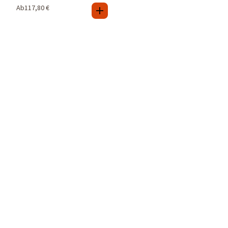
Ab
117,80
€